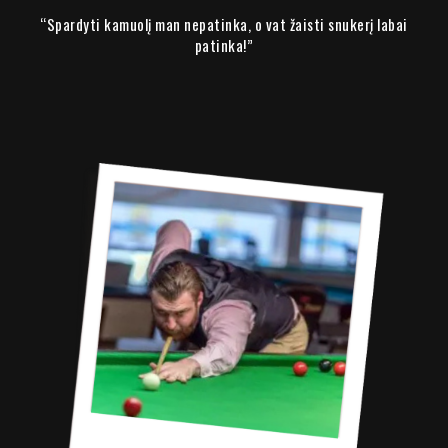
“Spardyti kamuolį man nepatinka, o vat žaisti snukerį labai
patinka!”