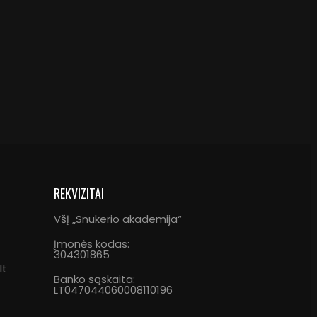
REKVIZITAI
VšĮ „Snukerio akademija“
Įmonės kodas:
304301865
lt
Banko sąskaita:
LT047044060008110196